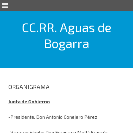
CC.RR. Aguas de
Bogarra
Saltar
al
contenido
ORGANIGRAMA
Junta de Gobierno
-Presidente: Don Antonio Conejero Pérez
-Vicepresidente: Don Francisco Mollá Francés