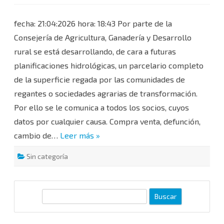
ACTUALIZACIÓN
DE
BASE
fecha: 21:04:2026 hora: 18:43 Por parte de la
DE
DATOS
Consejería de Agricultura, Ganadería y Desarrollo
DE
LA
rural se está desarrollando, de cara a futuras
COMUNIDAD
DE
planificaciones hidrológicas, un parcelario completo
REGANTES
de la superficie regada por las comunidades de
regantes o sociedades agrarias de transformación.
Por ello se le comunica a todos los socios, cuyos
datos por cualquier causa. Compra venta, defunción,
cambio de…
Leer más »
Sin categoría
B
u
s