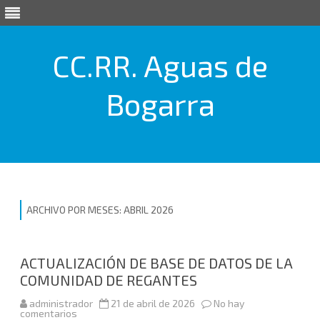
CC.RR. Aguas de
Bogarra
Saltar
al
contenido
ARCHIVO POR MESES:
ABRIL 2026
ACTUALIZACIÓN DE BASE DE DATOS DE LA
COMUNIDAD DE REGANTES
administrador
21 de abril de 2026
No hay
en
comentarios